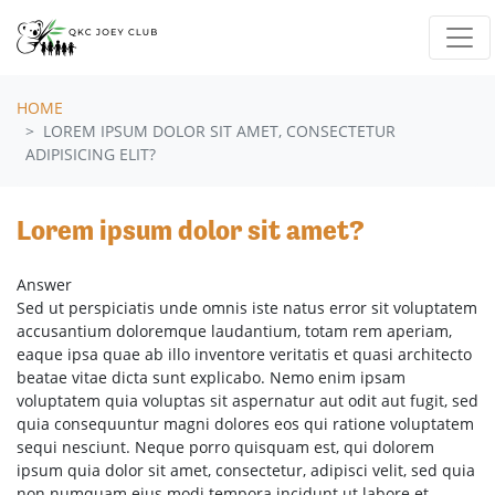
Skip navigation
HOME
LOREM IPSUM DOLOR SIT AMET, CONSECTETUR
ADIPISICING ELIT?
Lorem ipsum dolor sit amet?
Answer
Sed ut perspiciatis unde omnis iste natus error sit voluptatem
accusantium doloremque laudantium, totam rem aperiam,
eaque ipsa quae ab illo inventore veritatis et quasi architecto
beatae vitae dicta sunt explicabo. Nemo enim ipsam
voluptatem quia voluptas sit aspernatur aut odit aut fugit, sed
quia consequuntur magni dolores eos qui ratione voluptatem
sequi nesciunt. Neque porro quisquam est, qui dolorem
ipsum quia dolor sit amet, consectetur, adipisci velit, sed quia
non numquam eius modi tempora incidunt ut labore et